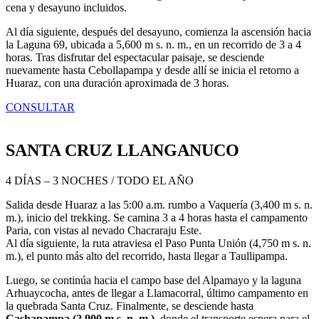
cena y desayuno incluidos.
Al día siguiente, después del desayuno, comienza la ascensión hacia
la Laguna 69, ubicada a 5,600 m s. n. m., en un recorrido de 3 a 4
horas. Tras disfrutar del espectacular paisaje, se desciende
nuevamente hasta Cebollapampa y desde allí se inicia el retorno a
Huaraz, con una duración aproximada de 3 horas.
CONSULTAR
SANTA CRUZ LLANGANUCO
4 DÍAS – 3 NOCHES / TODO EL AÑO
Salida desde Huaraz a las 5:00 a.m. rumbo a Vaquería (3,400 m s. n.
m.), inicio del trekking. Se camina 3 a 4 horas hasta el campamento
Paria, con vistas al nevado Chacraraju Este.
Al día siguiente, la ruta atraviesa el Paso Punta Unión (4,750 m s. n.
m.), el punto más alto del recorrido, hasta llegar a Taullipampa.
Luego, se continúa hacia el campo base del Alpamayo y la laguna
Arhuaycocha, antes de llegar a Llamacorral, último campamento en
la quebrada Santa Cruz. Finalmente, se desciende hasta
Cashapampa (2,900 m s. n. m.)
, donde el transporte espera para el