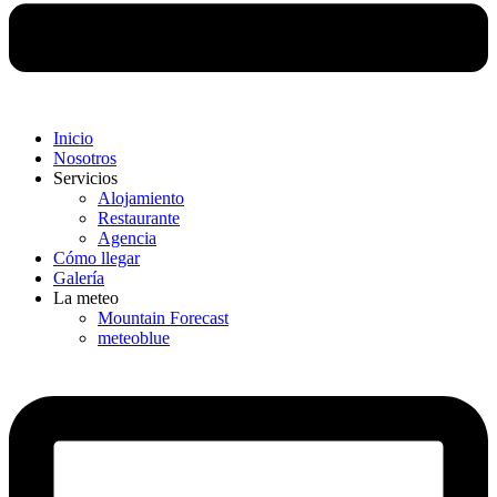
Inicio
Nosotros
Servicios
Alojamiento
Restaurante
Agencia
Cómo llegar
Galería
La meteo
Mountain Forecast
meteoblue